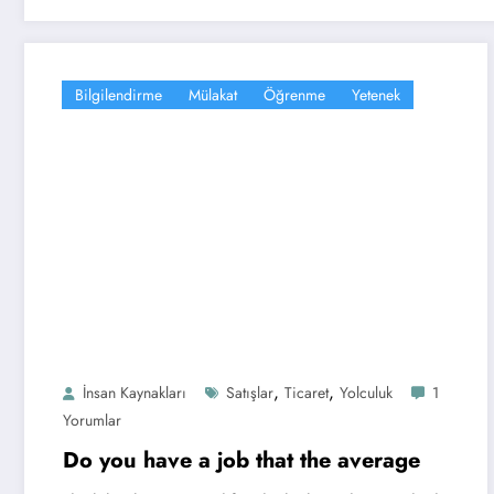
Bilgilendirme
Mülakat
Öğrenme
Yetenek
,
,
İnsan Kaynakları
Satışlar
Ticaret
Yolculuk
1
Yorumlar
Do you have a job that the average