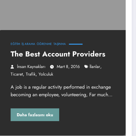
EĞITIM
İŞ ARAMA
ÖĞRENME
TAŞINMA
The Best Account Providers
,
İnsan Kaynakları
Mart 8, 2016
İlanlar
,
,
Ticaret
Trafik
Yolculuk
A job is a regular activity performed in exchange
becoming an employee, volunteering, Far much…
Daha fazlasını oku