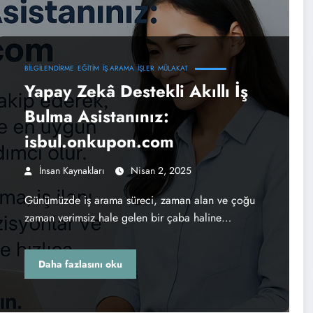
BILGILENDIRME
EĞITIM
İŞ ARAMA
İŞLER
MÜLAKAT
Yapay Zekâ Destekli Akıllı İş
Bulma Asistanınız:
isbul.onkupon.com
İnsan Kaynakları
Nisan 2, 2025
Günümüzde iş arama süreci, zaman alan ve çoğu
zaman verimsiz hale gelen bir çaba haline…
Daha fazlasını oku