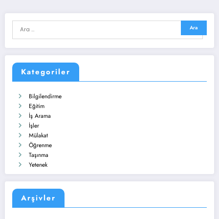
Kategoriler
Bilgilendirme
Eğitim
İş Arama
İşler
Mülakat
Öğrenme
Taşınma
Yetenek
Arşivler