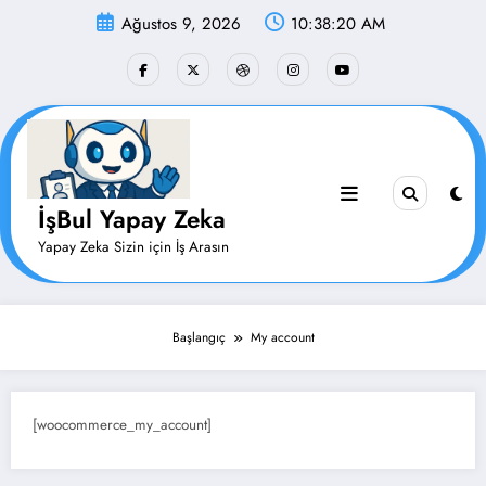
İçeriğe
Ağustos 9, 2026
10:38:20 AM
atla
İşBul Yapay Zeka
Yapay Zeka Sizin için İş Arasın
Başlangıç
My account
[woocommerce_my_account]